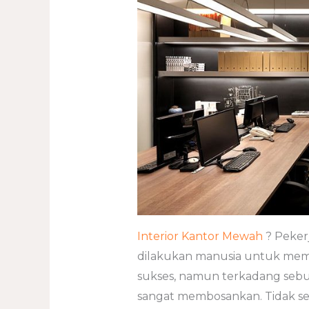
Interior Kantor Mewah
? Peker
dilakukan manusia untuk mem
sukses, namun terkadang sebua
sangat membosankan. Tidak sed