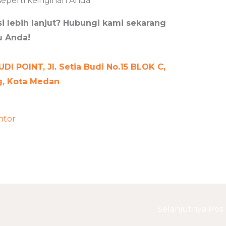
eperti keinginan Anda.
i lebih lanjut? Hubungi kami sekarang
u Anda!
DI POINT, Jl. Setia Budi No.15 BLOK C,
ng, Kota Medan
ntor
Selanjutnya Pos