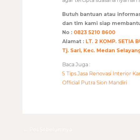
agar tercipta suasana nyaman s
Butuh bantuan atau informas
dan tim kami siap membant
No :
0823 5210 8600
Alamat :
LT. 2 KOMP. SETIA BU
Tj. Sari, Kec. Medan Selaya
Baca Juga :
5 Tips Jasa Renovasi Interior Ka
Official Putra Sion Mandiri
←
Pos Sebelumnya