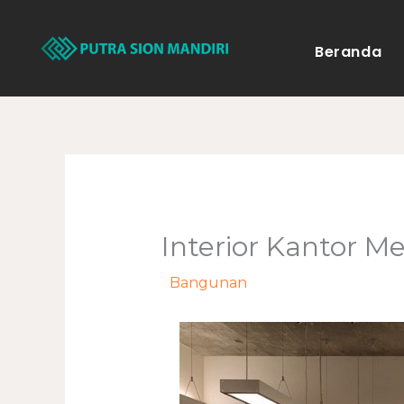
Lewati
ke
Beranda
konten
Interior Kantor 
/
Bangunan
/ Oleh
adminweb