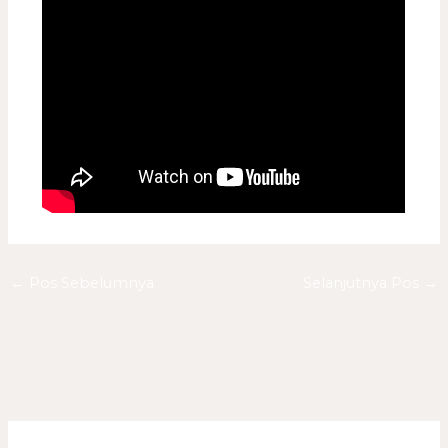
←
Pos Sebelumnya
Selanjutnya Pos
→