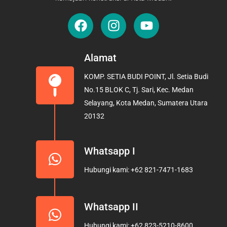
F
I
Y
a
n
o
c
s
u
e
t
t
Alamat
b
a
u
KOMP. SETIA BUDI POINT, Jl. Setia Budi
o
g
b
No.15 BLOK C, Tj. Sari, Kec. Medan
o
r
e
Selayang, Kota Medan, Sumatera Utara
k
a
20132
m
Whatsapp I
Hubungi kami: +62 821-7471-1683
Whatsapp II
Hubungi kami: +62 823-5210-8600