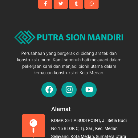
Perusahaan yang bergerak di bidang arsitek dan
konstruksi umum. Kami sepenuh hati melayani dalam
pekerjaan kami dan menjadi pionir utama dalam
kemajuan konstruksi di Kota Medan.
F
I
Y
a
n
o
c
s
u
e
t
t
Alamat
b
a
u
KOMP. SETIA BUDI POINT, Jl. Setia Budi
o
g
b
No.15 BLOK C, Tj. Sari, Kec. Medan
o
r
e
Selayang, Kota Medan, Sumatera Utara