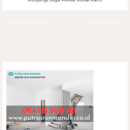
Kunjungi Juga Media Sosial Kami
←
Pos Sebelumnya
Selanjutnya Pos
→