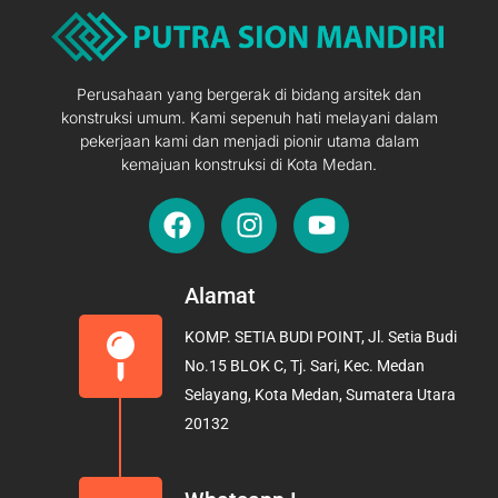
Perusahaan yang bergerak di bidang arsitek dan
konstruksi umum. Kami sepenuh hati melayani dalam
pekerjaan kami dan menjadi pionir utama dalam
kemajuan konstruksi di Kota Medan.
F
I
Y
a
n
o
c
s
u
e
t
t
Alamat
b
a
u
KOMP. SETIA BUDI POINT, Jl. Setia Budi
o
g
b
No.15 BLOK C, Tj. Sari, Kec. Medan
o
r
e
Selayang, Kota Medan, Sumatera Utara
k
a
20132
m