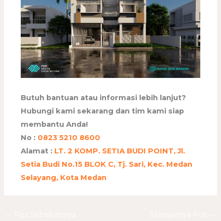
Butuh bantuan atau informasi lebih lanjut?
Hubungi kami sekarang dan tim kami siap
membantu Anda!
No :
0823 5210 8600
Alamat :
LT. 2 KOMP. SETIA BUDI POINT, Jl.
Setia Budi No.15 BLOK C, Tj. Sari, Kec. Medan
Selayang, Kota Medan
←
Pos Sebelumnya
Selanjutnya Pos
→