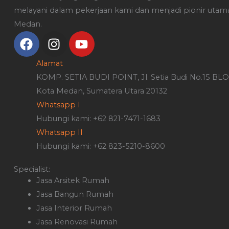
melayani dalam pekerjaan kami dan menjadi pionir utam
Medan.
F
I
Y
a
n
o
c
s
u
Alamat
e
t
t
KOMP. SETIA BUDI POINT, Jl. Setia Budi No.15 BLOK 
b
a
u
Kota Medan, Sumatera Utara 20132
o
g
b
Whatsapp I
o
r
e
Hubungi kami: +62 821-7471-1683
k
a
Whatsapp II
m
Hubungi kami: +62 823-5210-8600
Specialist:
Jasa Arsitek Rumah
Jasa Bangun Rumah
Jasa Interior Rumah
Jasa Renovasi Rumah