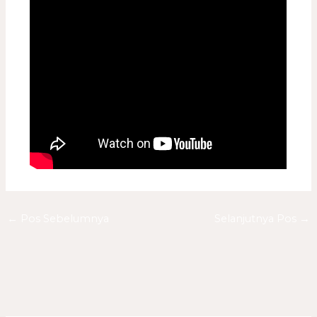
←
Pos Sebelumnya
Selanjutnya Pos
→