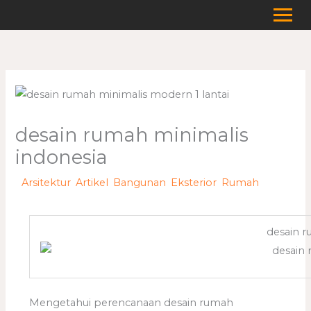
Lewati
ke
konten
desain rumah minimalis
indonesia
/
Arsitektur
,
Artikel
,
Bangunan
,
Eksterior
,
Rumah
/ Oleh
adminweb
desain r
Mengetahui perencanaan desain rumah