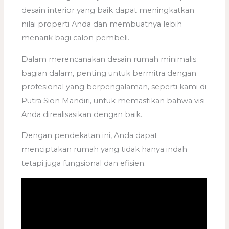
desain interior yang baik dapat meningkatkan
nilai properti Anda dan membuatnya lebih
menarik bagi calon pembeli.
Dalam merencanakan desain rumah minimalis
bagian dalam, penting untuk bermitra dengan
profesional yang berpengalaman, seperti kami di
Putra Sion Mandiri, untuk memastikan bahwa visi
Anda direalisasikan dengan baik.
Dengan pendekatan ini, Anda dapat
menciptakan rumah yang tidak hanya indah
tetapi juga fungsional dan efisien.