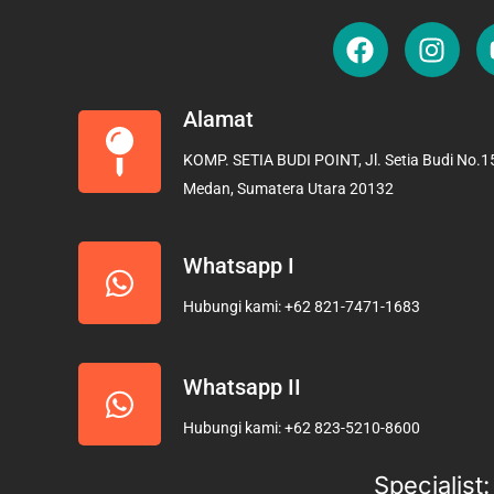
F
I
a
n
c
s
e
t
Alamat
b
a
KOMP. SETIA BUDI POINT, Jl. Setia Budi No.15
o
g
Medan, Sumatera Utara 20132
o
r
k
a
m
Whatsapp I
Hubungi kami: +62 821-7471-1683
Whatsapp II
Hubungi kami: +62 823-5210-8600
Specialist: