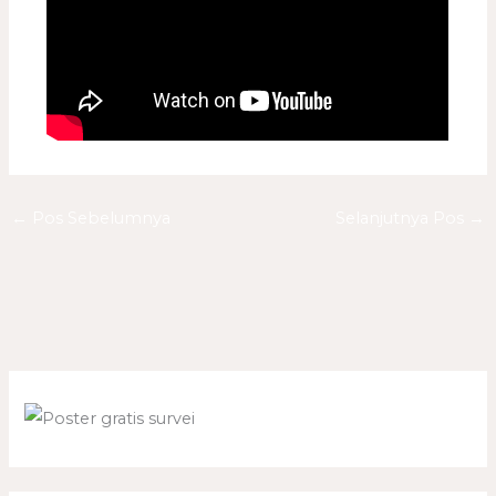
←
Pos Sebelumnya
Selanjutnya Pos
→