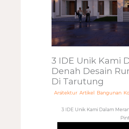
3 IDE Unik Kami
Denah Desain Ru
Di Tarutung
/
Arsitektur
,
Artikel
,
Bangunan
,
Ko
3 IDE Unik Kami Dalam Mera
Pin