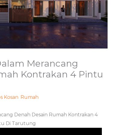
 Dalam Merancang
mah Kontrakan 4 Pintu
s Kosan
,
Rumah
/ Oleh
adminweb
ncang Denah Desain Rumah Kontrakan 4
tu Di Tarutung