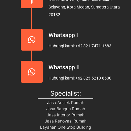
o
r
e
Selayang, Kota Medan, Sumatera Utara
k
a
20132
m
Whatsapp I
Hubungi kami: +62 821-7471-1683
Whatsapp II
Hubungi kami: +62 823-5210-8600
Specialist:
Jasa Arsitek Rumah
Jasa Bangun Rumah
Jasa Interior Rumah
Jasa Renovasi Rumah
Layanan One Stop Building