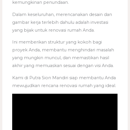
kemungkinan penundaan.
Dalam keseluruhan, merencanakan desain dan
gambar kerja terlebih dahulu adalah investasi
yang bijak untuk renovasi rumah Anda.
Ini memberikan struktur yang kokoh bagi
proyek Anda, membantu menghindari masalah
yang mungkin muncul, dan memastikan hasil
akhir yang memuaskan sesuai dengan visi Anda.
Kami di Putra Sion Mandiri siap membantu Anda
mewujudkan rencana renovasi rumah yang ideal.