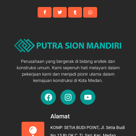
Perusahaan yang bergerak di bidang arsitek dan
konstruksi umum. Kami sepenuh hati melayani dalam
pekerjaan kami dan menjadi pionir utama dalam
kemajuan konstruksi di Kota Medan.
F
I
Y
a
n
o
c
s
u
e
t
t
Alamat
b
a
u
KOMP. SETIA BUDI POINT, Jl. Setia Budi
o
g
b
No.15 BLOK C, Tj. Sari, Kec. Medan