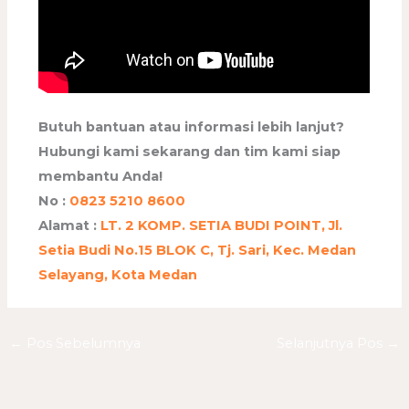
Butuh bantuan atau informasi lebih lanjut?
Hubungi kami sekarang dan tim kami siap
membantu Anda!
No :
0823 5210 8600
Alamat :
LT. 2 KOMP. SETIA BUDI POINT, Jl.
Setia Budi No.15 BLOK C, Tj. Sari, Kec. Medan
Selayang, Kota Medan
←
Pos Sebelumnya
Selanjutnya Pos
→