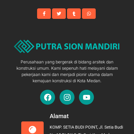
Perusahaan yang bergerak di bidang arsitek dan
konstruksi umum. Kami sepenuh hati melayani dalam
pekerjaan kami dan menjadi pionir utama dalam
kemajuan konstruksi di Kota Medan.
F
I
Y
a
n
o
c
s
u
e
t
t
Alamat
b
a
u
KOMP. SETIA BUDI POINT, Jl. Setia Budi
o
g
b