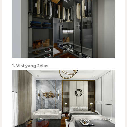
1. Visi yang Jelas