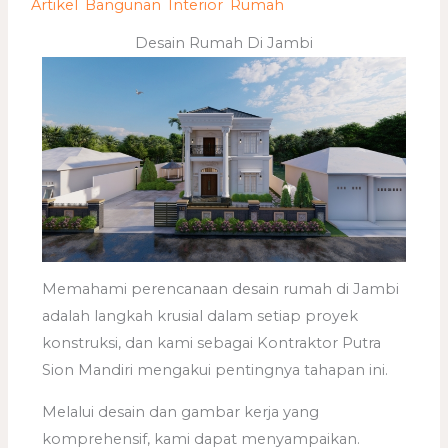
/
Artikel
,
Bangunan
,
Interior
,
Rumah
/ Oleh
adminweb
Desain Rumah Di Jambi
Memahami perencanaan desain rumah di Jambi
adalah langkah krusial dalam setiap proyek
konstruksi, dan kami sebagai Kontraktor Putra
Sion Mandiri mengakui pentingnya tahapan ini.
Melalui desain dan gambar kerja yang
komprehensif, kami dapat menyampaikan.