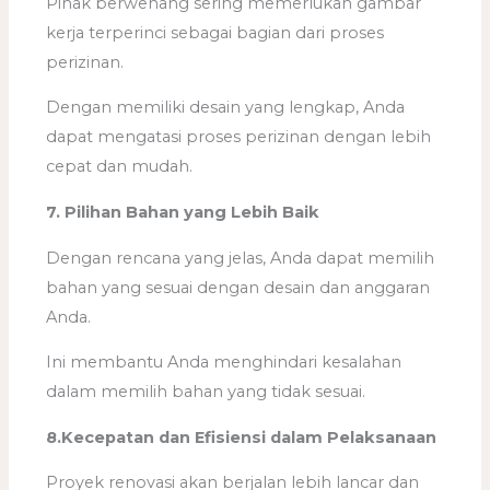
Pihak berwenang sering memerlukan gambar
kerja terperinci sebagai bagian dari proses
perizinan.
Dengan memiliki desain yang lengkap, Anda
dapat mengatasi proses perizinan dengan lebih
cepat dan mudah.
7. Pilihan Bahan yang Lebih Baik
Dengan rencana yang jelas, Anda dapat memilih
bahan yang sesuai dengan desain dan anggaran
Anda.
Ini membantu Anda menghindari kesalahan
dalam memilih bahan yang tidak sesuai.
8.Kecepatan dan Efisiensi dalam Pelaksanaan
Proyek renovasi akan berjalan lebih lancar dan