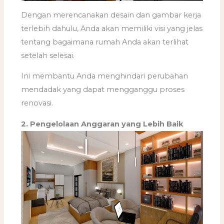
Dengan merencanakan desain dan gambar kerja
terlebih dahulu, Anda akan memiliki visi yang jelas
tentang bagaimana rumah Anda akan terlihat
setelah selesai.
Ini membantu Anda menghindari perubahan
mendadak yang dapat mengganggu proses
renovasi.
2. Pengelolaan Anggaran yang Lebih Baik