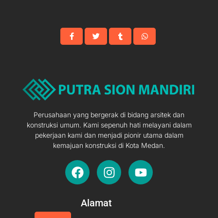
Perusahaan yang bergerak di bidang arsitek dan
konstruksi umum. Kami sepenuh hati melayani dalam
pekerjaan kami dan menjadi pionir utama dalam
kemajuan konstruksi di Kota Medan.
F
I
Y
a
n
o
c
s
u
e
t
t
Alamat
b
a
u