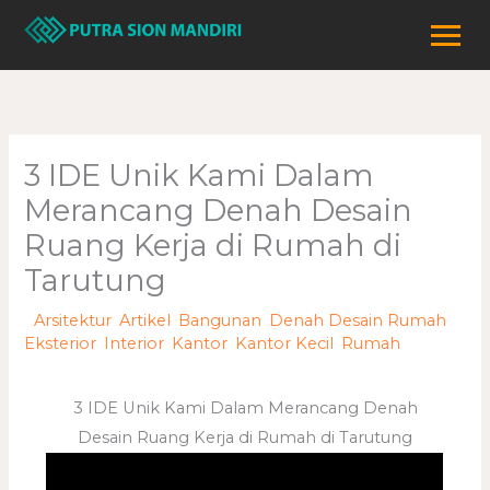
Lewati
ke
konten
3 IDE Unik Kami Dalam
Merancang Denah Desain
Ruang Kerja di Rumah di
Tarutung
/
Arsitektur
,
Artikel
,
Bangunan
,
Denah Desain Rumah
,
Eksterior
,
Interior
,
Kantor
,
Kantor Kecil
,
Rumah
/ Oleh
adminweb
3 IDE Unik Kami Dalam Merancang Denah
Desain Ruang Kerja di Rumah di Tarutung