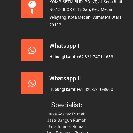
KOMP. SETIA BUDI POINT, Jl. Setia Budi
o
g
b
No.15 BLOK C, Tj. Sari, Kec. Medan
o
r
e
Selayang, Kota Medan, Sumatera Utara
k
a
20132
m
Whatsapp I
Hubungi kami: +62 821-7471-1683
Whatsapp II
Hubungi kami: +62 823-5210-8600
Specialist:
Jasa Arsitek Rumah
Jasa Bangun Rumah
Jasa Interior Rumah
Jasa Renovasi Rumah