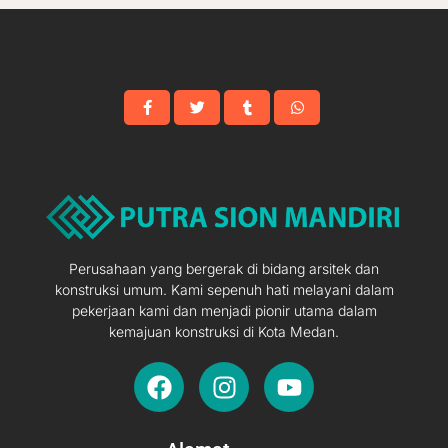
Perusahaan yang bergerak di bidang arsitek dan
konstruksi umum. Kami sepenuh hati melayani dalam
pekerjaan kami dan menjadi pionir utama dalam
kemajuan konstruksi di Kota Medan.
F
I
Y
a
n
o
c
s
u