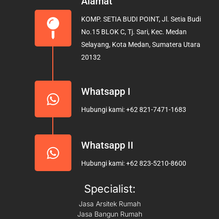
e
t
t
Alamat
b
a
u
KOMP. SETIA BUDI POINT, Jl. Setia Budi
o
g
b
No.15 BLOK C, Tj. Sari, Kec. Medan
o
r
e
Selayang, Kota Medan, Sumatera Utara
k
a
20132
m
Whatsapp I
Hubungi kami: +62 821-7471-1683
Whatsapp II
Hubungi kami: +62 823-5210-8600
Specialist:
Jasa Arsitek Rumah
Jasa Bangun Rumah