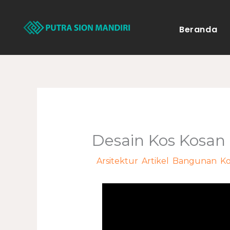
Lewati
ke
Beranda
konten
Desain Kos Kosan 
/
Arsitektur
,
Artikel
,
Bangunan
,
Ko