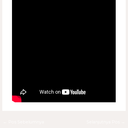
←
Pos Sebelumnya
Selanjutnya Pos
→