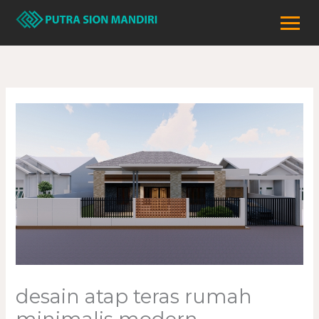
Lewati
ke
konten
desain atap teras rumah