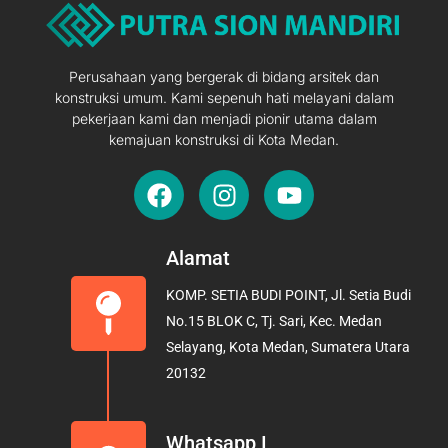
Perusahaan yang bergerak di bidang arsitek dan
konstruksi umum. Kami sepenuh hati melayani dalam
pekerjaan kami dan menjadi pionir utama dalam
kemajuan konstruksi di Kota Medan.
F
I
Y
a
n
o
c
s
u
e
t
t
Alamat
b
a
u
KOMP. SETIA BUDI POINT, Jl. Setia Budi
o
g
b
No.15 BLOK C, Tj. Sari, Kec. Medan
o
r
e
Selayang, Kota Medan, Sumatera Utara
k
a
20132
m
Whatsapp I