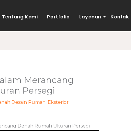
Tentang Kami
Portfolio
Layanan
Kontak
Dalam Merancang
ran Persegi
enah Desain Rumah
,
Eksterior
/ Oleh
rancang Denah Rumah Ukuran Persegi