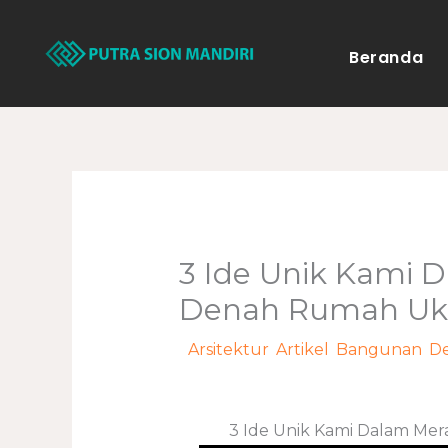
Lewati
ke
Beranda
konten
3 Ide Unik Kami 
Denah Rumah Uku
/
Arsitektur
,
Artikel
,
Bangunan
,
D
adminweb
3 Ide Unik Kami Dalam Me