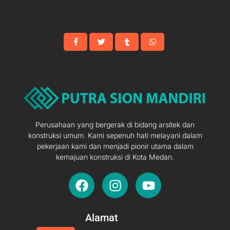
Perusahaan yang bergerak di bidang arsitek dan
konstruksi umum. Kami sepenuh hati melayani dalam
pekerjaan kami dan menjadi pionir utama dalam
kemajuan konstruksi di Kota Medan.
F
I
Y
a
n
o
c
s
u
e
t
t
Alamat
b
a
u