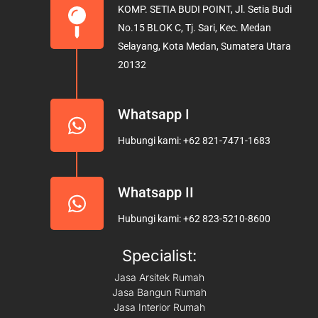
KOMP. SETIA BUDI POINT, Jl. Setia Budi
o
g
b
No.15 BLOK C, Tj. Sari, Kec. Medan
o
r
e
Selayang, Kota Medan, Sumatera Utara
k
a
20132
m
Whatsapp I
Hubungi kami: +62 821-7471-1683
Whatsapp II
Hubungi kami: +62 823-5210-8600
Specialist:
Jasa Arsitek Rumah
Jasa Bangun Rumah
Jasa Interior Rumah