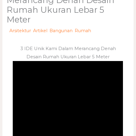
Merancang Denah Desain
Rumah Ukuran Lebar 5
Meter
/
Arsitektur
,
Artikel
,
Bangunan
,
Rumah
/ Oleh
adminweb
3 IDE Unik Kami Dalam Merancang Denah
Desain Rumah Ukuran Lebar 5 Meter