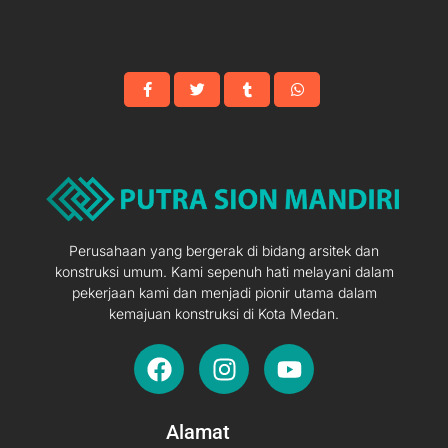
Perusahaan yang bergerak di bidang arsitek dan
konstruksi umum. Kami sepenuh hati melayani dalam
pekerjaan kami dan menjadi pionir utama dalam
kemajuan konstruksi di Kota Medan.
F
I
Y
a
n
o
c
s
u
e
t
t
Alamat