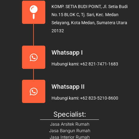
b
a
u
KOMP. SETIA BUDI POINT, Jl. Setia Budi
o
g
b
No.15 BLOK C, Tj. Sari, Kec. Medan
o
r
e
Selayang, Kota Medan, Sumatera Utara
k
a
20132
m
Whatsapp I
Hubungi kami: +62 821-7471-1683
Whatsapp II
Hubungi kami: +62 823-5210-8600
Specialist:
Jasa Arsitek Rumah
Jasa Bangun Rumah
Jasa Interior Rumah