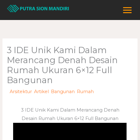
Lewati
ke
konten
3 IDE Unik Kami Dalam
Merancang Denah Desain
Rumah Ukuran 6×12 Full
Bangunan
/
Arsitektur
,
Artikel
,
Bangunan
,
Rumah
/ Oleh
adminweb
3 IDE Unik Kami Dalam Merancang Denah
Desain Rumah Ukuran 6×12 Full Bangunan