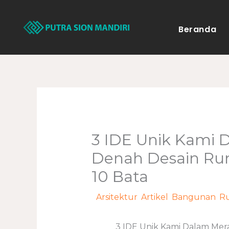
Lewati
ke
Beranda
konten
3 IDE Unik Kami
Denah Desain Ru
10 Bata
/
Arsitektur
,
Artikel
,
Bangunan
,
R
3 IDE Unik Kami Dalam Mer