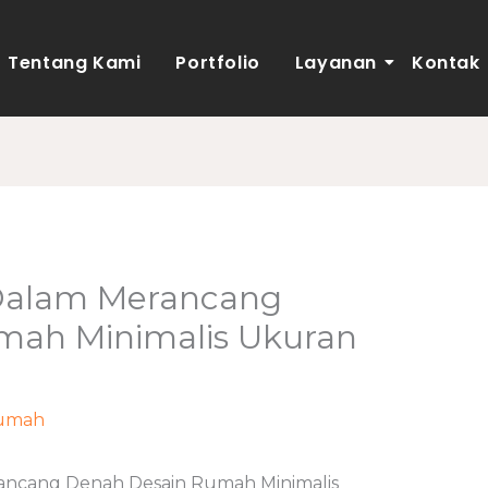
Tentang Kami
Portfolio
Layanan
Kontak
 Dalam Merancang
mah Minimalis Ukuran
umah
/ Oleh
adminweb
ancang Denah Desain Rumah Minimalis