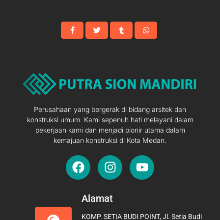
Perusahaan yang bergerak di bidang arsitek dan
konstruksi umum. Kami sepenuh hati melayani dalam
pekerjaan kami dan menjadi pionir utama dalam
kemajuan konstruksi di Kota Medan.
F
I
Y
a
n
o
c
s
u
e
t
t
Alamat
b
a
u
KOMP. SETIA BUDI POINT, Jl. Setia Budi