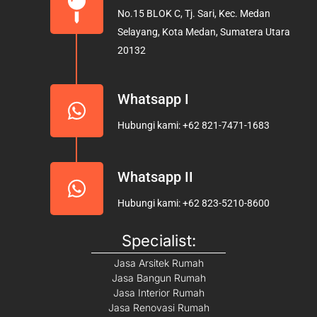
o
g
b
No.15 BLOK C, Tj. Sari, Kec. Medan
o
r
e
Selayang, Kota Medan, Sumatera Utara
k
a
20132
m
Whatsapp I
Hubungi kami: +62 821-7471-1683
Whatsapp II
Hubungi kami: +62 823-5210-8600
Specialist:
Jasa Arsitek Rumah
Jasa Bangun Rumah
Jasa Interior Rumah
Jasa Renovasi Rumah