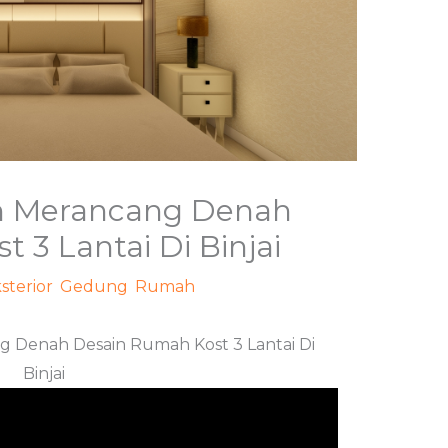
m Merancang Denah
 3 Lantai Di Binjai
sterior
,
Gedung
,
Rumah
/ Oleh
adminweb
g Denah Desain Rumah Kost 3 Lantai Di
Binjai