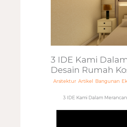
3 IDE Kami Dala
Desain Rumah Kost
/
Arsitektur
,
Artikel
,
Bangunan
,
Ek
3 IDE Kami Dalam Merancan