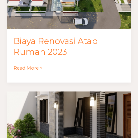
Biaya Renovasi Atap
Rumah 2023
Read More »
budget
renovasi
rumah
minimalis