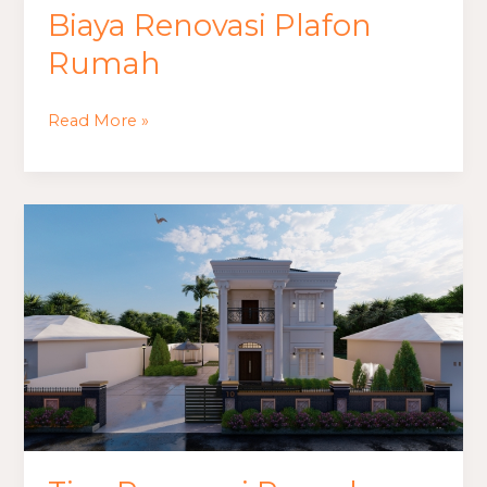
Biaya Renovasi Plafon
Biaya
Renovasi
Rumah
Plafon
Rumah
Read More »
Tips
Renovasi
Rumah
Bertahap