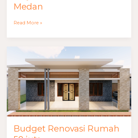
Medan
Read More »
Budget
Renovasi
Rumah
50
juta
Budget Renovasi Rumah