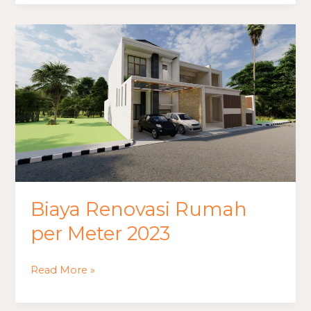
200
juta
Biaya
Renovasi
Rumah
per
Meter
2023
Biaya Renovasi Rumah
per Meter 2023
Read More »