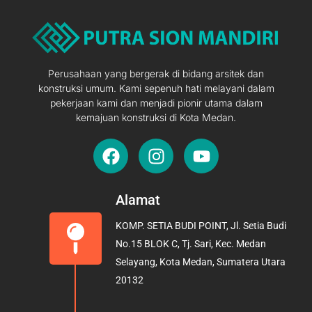
Perusahaan yang bergerak di bidang arsitek dan
konstruksi umum. Kami sepenuh hati melayani dalam
pekerjaan kami dan menjadi pionir utama dalam
kemajuan konstruksi di Kota Medan.
F
I
Y
a
n
o
c
s
u
e
t
t
Alamat
b
a
u
KOMP. SETIA BUDI POINT, Jl. Setia Budi
o
g
b
No.15 BLOK C, Tj. Sari, Kec. Medan
o
r
e
Selayang, Kota Medan, Sumatera Utara
k
a
20132
m