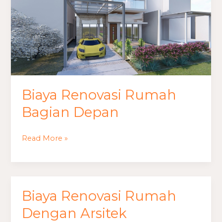
Bagian
Depan
Biaya Renovasi Rumah
Bagian Depan
Read More »
Biaya Renovasi Rumah
Biaya
Renovasi
Dengan Arsitek
Rumah