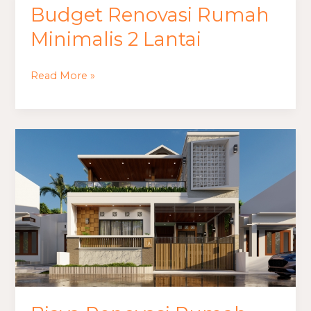
Budget Renovasi Rumah
Budget
Renovasi
Minimalis 2 Lantai
Rumah
Minimalis
Read More »
2
Lantai
Biaya
Renovasi
Rumah
dari
Nol