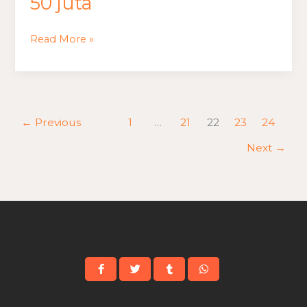
50 juta
Read More »
←
Previous
1
…
21
22
23
24
Next
→