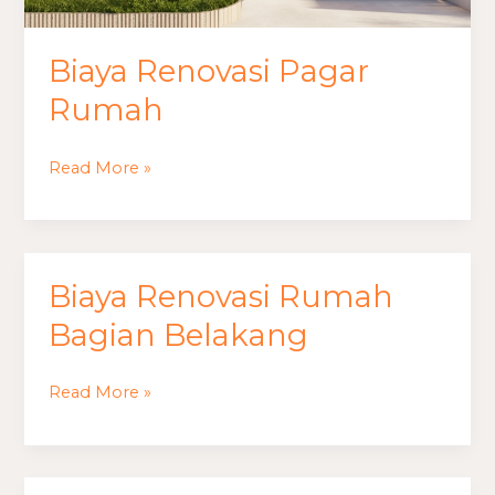
Biaya Renovasi Pagar
Rumah
Read More »
Biaya Renovasi Rumah
Biaya
Renovasi
Bagian Belakang
Rumah
Bagian
Read More »
Belakang