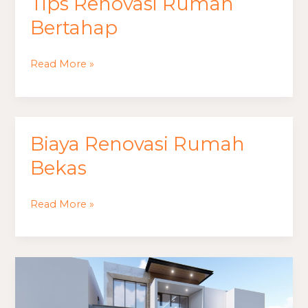
Tips Renovasi Rumah
Bertahap
Read More »
Biaya Renovasi Rumah
Biaya
Renovasi
Bekas
Rumah
Bekas
Read More »
Biaya
Renovasi
Rumah