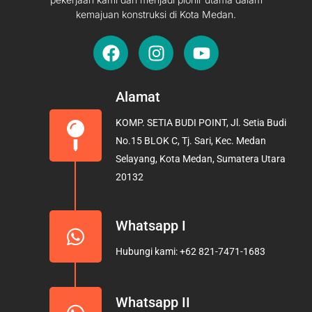
kemajuan konstruksi di Kota Medan.
F
I
Y
a
n
o
c
s
u
e
t
t
Alamat
b
a
u
KOMP. SETIA BUDI POINT, Jl. Setia Budi
o
g
b
No.15 BLOK C, Tj. Sari, Kec. Medan
o
r
e
Selayang, Kota Medan, Sumatera Utara
k
a
20132
m
Whatsapp I
Hubungi kami: +62 821-7471-1683
Whatsapp II