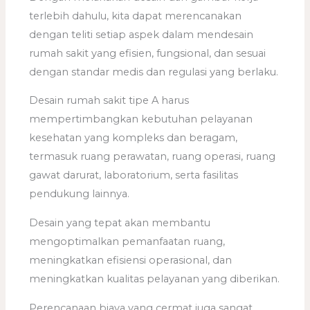
terlebih dahulu, kita dapat merencanakan
dengan teliti setiap aspek dalam mendesain
rumah sakit yang efisien, fungsional, dan sesuai
dengan standar medis dan regulasi yang berlaku.
Desain rumah sakit tipe A harus
mempertimbangkan kebutuhan pelayanan
kesehatan yang kompleks dan beragam,
termasuk ruang perawatan, ruang operasi, ruang
gawat darurat, laboratorium, serta fasilitas
pendukung lainnya.
Desain yang tepat akan membantu
mengoptimalkan pemanfaatan ruang,
meningkatkan efisiensi operasional, dan
meningkatkan kualitas pelayanan yang diberikan.
Perencanaan biaya yang cermat juga sangat