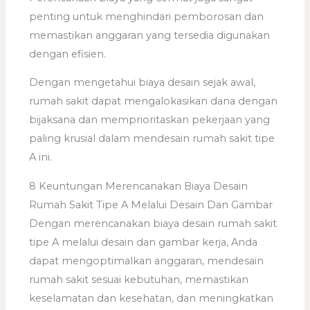
penting untuk menghindari pemborosan dan
memastikan anggaran yang tersedia digunakan
dengan efisien.
Dengan mengetahui biaya desain sejak awal,
rumah sakit dapat mengalokasikan dana dengan
bijaksana dan memprioritaskan pekerjaan yang
paling krusial dalam mendesain rumah sakit tipe
A ini.
8 Keuntungan Merencanakan Biaya Desain
Rumah Sakit Tipe A Melalui Desain Dan Gambar
Dengan merencanakan biaya desain rumah sakit
tipe A melalui desain dan gambar kerja, Anda
dapat mengoptimalkan anggaran, mendesain
rumah sakit sesuai kebutuhan, memastikan
keselamatan dan kesehatan, dan meningkatkan