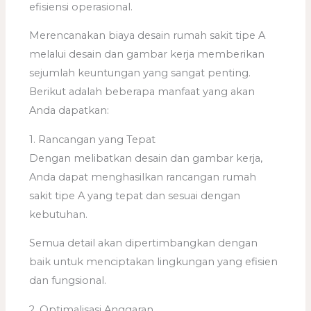
efisiensi operasional.
Merencanakan biaya desain rumah sakit tipe A
melalui desain dan gambar kerja memberikan
sejumlah keuntungan yang sangat penting.
Berikut adalah beberapa manfaat yang akan
Anda dapatkan:
1. Rancangan yang Tepat
Dengan melibatkan desain dan gambar kerja,
Anda dapat menghasilkan rancangan rumah
sakit tipe A yang tepat dan sesuai dengan
kebutuhan.
Semua detail akan dipertimbangkan dengan
baik untuk menciptakan lingkungan yang efisien
dan fungsional.
2. Optimalisasi Anggaran