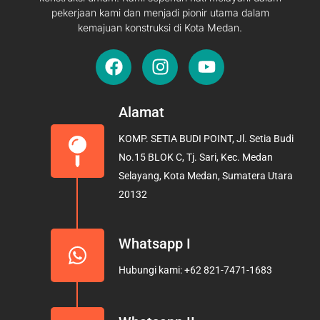
pekerjaan kami dan menjadi pionir utama dalam
kemajuan konstruksi di Kota Medan.
F
I
Y
a
n
o
c
s
u
e
t
t
Alamat
b
a
u
KOMP. SETIA BUDI POINT, Jl. Setia Budi
o
g
b
No.15 BLOK C, Tj. Sari, Kec. Medan
o
r
e
Selayang, Kota Medan, Sumatera Utara
k
a
20132
m
Whatsapp I
Hubungi kami: +62 821-7471-1683