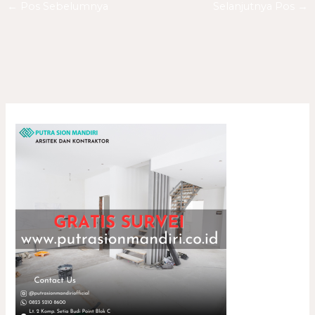
←
Pos Sebelumnya
Selanjutnya Pos
→