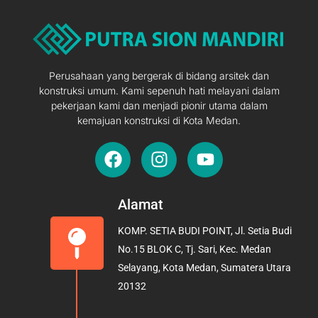
Perusahaan yang bergerak di bidang arsitek dan
konstruksi umum. Kami sepenuh hati melayani dalam
pekerjaan kami dan menjadi pionir utama dalam
kemajuan konstruksi di Kota Medan.
F
I
Y
a
n
o
c
s
u
e
t
t
Alamat
b
a
u
KOMP. SETIA BUDI POINT, Jl. Setia Budi
o
g
b
No.15 BLOK C, Tj. Sari, Kec. Medan
o
r
e
Selayang, Kota Medan, Sumatera Utara
k
a
20132
m