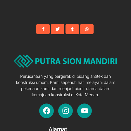
Perusahaan yang bergerak di bidang arsitek dan
konstruksi umum. Kami sepenuh hati melayani dalam
pekerjaan kami dan menjadi pionir utama dalam
kemajuan konstruksi di Kota Medan.
F
I
Y
a
n
o
c
s
u
e
t
t
Alamat