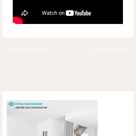
←
Pos Sebelumnya
Selanjutnya Pos
→