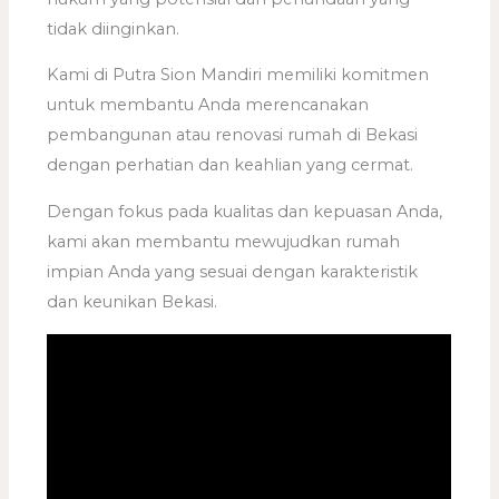
tidak diinginkan.
Kami di Putra Sion Mandiri memiliki komitmen
untuk membantu Anda merencanakan
pembangunan atau renovasi rumah di Bekasi
dengan perhatian dan keahlian yang cermat.
Dengan fokus pada kualitas dan kepuasan Anda,
kami akan membantu mewujudkan rumah
impian Anda yang sesuai dengan karakteristik
dan keunikan Bekasi.