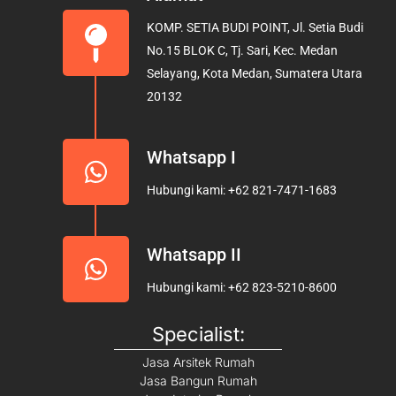
b
a
u
KOMP. SETIA BUDI POINT, Jl. Setia Budi
o
g
b
No.15 BLOK C, Tj. Sari, Kec. Medan
o
r
e
Selayang, Kota Medan, Sumatera Utara
k
a
20132
m
Whatsapp I
Hubungi kami: +62 821-7471-1683
Whatsapp II
Hubungi kami: +62 823-5210-8600
Specialist:
Jasa Arsitek Rumah
Jasa Bangun Rumah