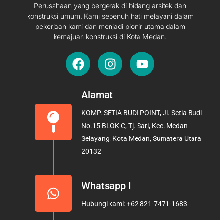
Perusahaan yang bergerak di bidang arsitek dan
konstruksi umum. Kami sepenuh hati melayani dalam
pekerjaan kami dan menjadi pionir utama dalam
kemajuan konstruksi di Kota Medan.
F
I
Y
a
n
o
c
s
u
e
t
t
Alamat
b
a
u
KOMP. SETIA BUDI POINT, Jl. Setia Budi
o
g
b
No.15 BLOK C, Tj. Sari, Kec. Medan
o
r
e
Selayang, Kota Medan, Sumatera Utara
k
a
20132
m
Whatsapp I
Hubungi kami: +62 821-7471-1683