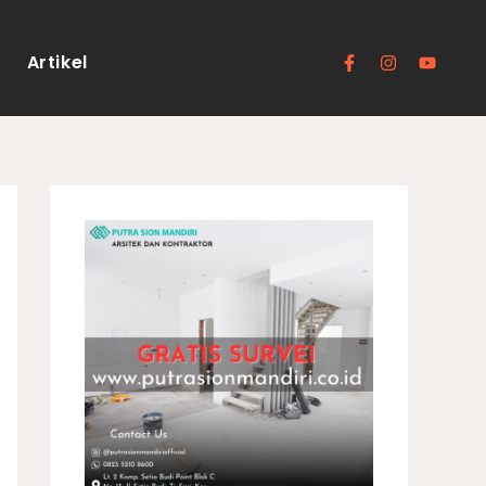
F
I
Y
a
n
o
c
s
u
Artikel
e
t
t
b
a
u
o
g
b
o
r
e
k
a
-
m
f