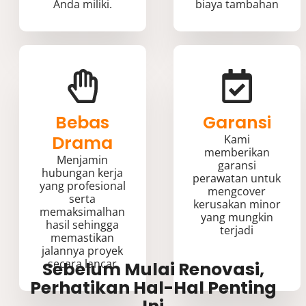
Anda miliki.
biaya tambahan
Bebas
Garansi
Drama
Kami
memberikan
Menjamin
garansi
hubungan kerja
perawatan untuk
yang profesional
mengcover
serta
kerusakan minor
memaksimalhan
yang mungkin
hasil sehingga
terjadi
memastikan
jalannya proyek
secara lancar
Sebelum Mulai Renovasi,
Perhatikan Hal-Hal Penting