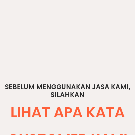
medan], [renovasi toko dengan garansi medan], [renovasi toko
profesional medan], [renovasi toko terpercaya medan], [renovasi
toko Medan rekomendasi], [renovasi toko Medan top], [renovasi toko
Medan terbaik], [renovasi toko Medan berizin], [renovasi toko Medan
berkualitas], [renovasi toko Medan bergaransi], [renovasi toko Medan
cepat], [renovasi toko Medan murah], [renovasi toko Medan mewah],
[renovasi toko Medan modern], [renovasi toko Medan hemat energi],
[renovasi toko Medan eco-friendly], [renovasi toko Medan interior],
[renovasi toko Medan eksterior], [renovasi toko Medan desain build],
[renovasi toko Medan turnkey], [renovasi toko Medan design&build],
[renovasi toko Medan digital ready], [renovasi toko Medan
Instagramable]
SEBELUM MENGGUNAKAN JASA KAMI,
SILAHKAN
LIHAT APA KATA