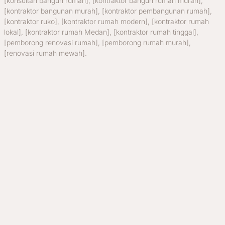
[konsultan bangun rumah], [kontraktor bangun rumah murah],
[kontraktor bangunan murah], [kontraktor pembangunan rumah],
[kontraktor ruko], [kontraktor rumah modern], [kontraktor rumah
lokal], [kontraktor rumah Medan], [kontraktor rumah tinggal],
[pemborong renovasi rumah], [pemborong rumah murah],
[renovasi rumah mewah].
[tukang renovasi toko medan], [renovasi toko medan], [jasa renovasi
toko medan], [tukang renovasi toko di medan], [renovasi butik toko
medan], [renovasi minimarket medan], [renovasi toko kecil medan],
[renovasi ruko toko medan], [tukang renovasi ruko medan], [tukang
renovasi toko cepat medan], [tukang renovasi toko murah medan],
[tukang renovasi toko mewah medan], [jasa renovasi toko hemat
biaya medan], [renovasi desain toko medan], [tukang renovasi
interior toko medan], [renovasi tata letak toko medan], [renovasi
etalase toko medan], [renovasi fasad toko medan], [renovasi toko
modern medan], [renovasi toko vintage medan], [tukang renovasi
toko keluarga medan], [renovasi toko franchise medan], [renovasi
toko waralaba medan], [renovasi toko online medan], [tukang
renovasi toko branded medan], [renovasi toko kelontong medan],
[renovasi toko pakaian medan], [renovasi toko elektronik medan],
[renovasi toko furniture medan], [renovasi toko makanan medan],