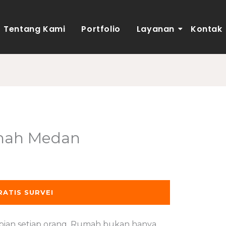
Tentang Kami
Portfolio
Layanan
Kontak
mah Medan
leh
adminweb
RATIS SURVEI
pian setiap orang. Rumah bukan hanya