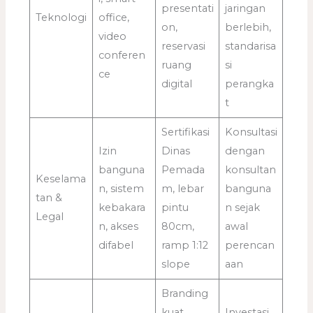
presentati
jaringan
Teknologi
office,
on,
berlebih,
video
reservasi
standarisa
conferen
ruang
si
ce
digital
perangka
t
Sertifikasi
Konsultasi
Izin
Dinas
dengan
banguna
Pemada
konsultan
Keselama
n, sistem
m, lebar
banguna
tan &
kebakara
pintu
n sejak
Legal
n, akses
80cm,
awal
difabel
ramp 1:12
perencan
slope
aan
Branding
kuat,
Investasi