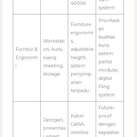
4000K
system
Prioritask
Furniture
an
ergonomi
kualitas
Workstati
s,
kursi,
Furnitur &
on, kursi,
adjustable
sistem
Ergonom
ruang
height,
partisi
i
meeting,
sistem
modular,
storage
penyimp
digital
anan
filing
terpadu
system
Future-
Kabel
proof
Jaringan,
Cat6A,
dengan
presentas
wireless
kapasitas
i, smart