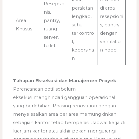
Resepsio
peralatan
di area
nis,
lengkap,
resepsioni
Area
pantry,
suhu
s, pantry
Khusus
ruang
terkontro
dengan
server,
l,
ventilatio
toilet
kebersiha
n hood
n
Tahapan Eksekusi dan Manajemen Proyek
Perencanaan detil sebelum
eksekusi menghindari gangguan operasional
yang berlebihan. Phasing renovation dengan
menyelesaikan area per area memungkinkan
sebagian kantor tetap beroperasi. Jadwal kerja di
luar jam kantor atau akhir pekan mengurangi