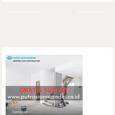
←
Pos Sebelumnya
Selanjutnya Pos
→