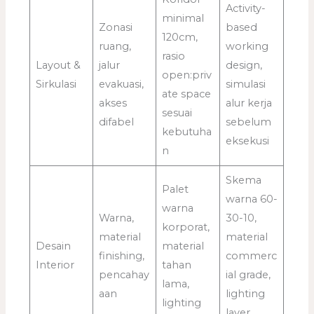
Activity-
minimal
Zonasi
based
120cm,
ruang,
working
rasio
Layout &
jalur
design,
open:priv
Sirkulasi
evakuasi,
simulasi
ate space
akses
alur kerja
sesuai
difabel
sebelum
kebutuha
eksekusi
n
Skema
Palet
warna 60-
warna
Warna,
30-10,
korporat,
material
material
Desain
material
finishing,
commerc
Interior
tahan
pencahay
ial grade,
lama,
aan
lighting
lighting
layer