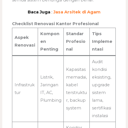
semua sistem berfungsi dengan benar.
Baca Juga
:
Jasa Arsitek di Agam
Checklist Renovasi Kantor Profesional
Kompon
Standar
Tips
Aspek
en
Profesio
Impleme
Renovasi
Penting
nal
ntasi
Audit
Kapasitas
kondisi
Listrik,
memadai,
eksisting,
Infrastruk
Jaringan
kabel
upgrade
tur
IT, AC,
terstruktu
sistem
Plumbing
r, backup
lama,
system
sertifikasi
instalasi
Koridor