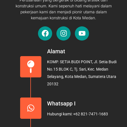
konstruksi umum. Kami sepenuh hati melayani dalam
pekerjaan kami dan menjadi pionir utama dalam
kemajuan konstruksi di Kota Medan.
F
I
Y
a
n
o
c
s
u
e
t
t
Alamat
b
a
u
KOMP. SETIA BUDI POINT, Jl. Setia Budi
o
g
b
No.15 BLOK C, Tj. Sari, Kec. Medan
o
r
e
Selayang, Kota Medan, Sumatera Utara
k
a
20132
m
Whatsapp I
Hubungi kami: +62 821-7471-1683