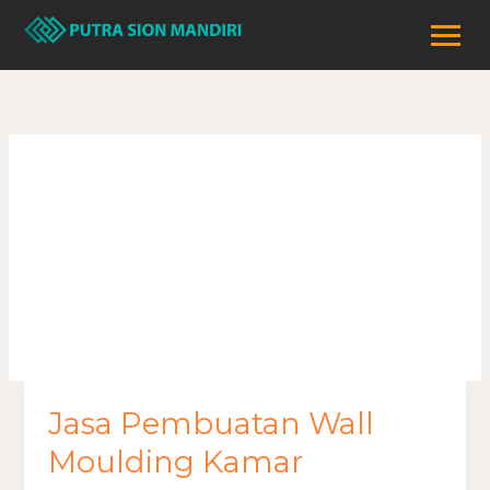
Lewati
ke
konten
Wall Moulding
Kamar
Jasa Pembuatan Wall
Jasa
Pembuatan
Moulding Kamar
Wall