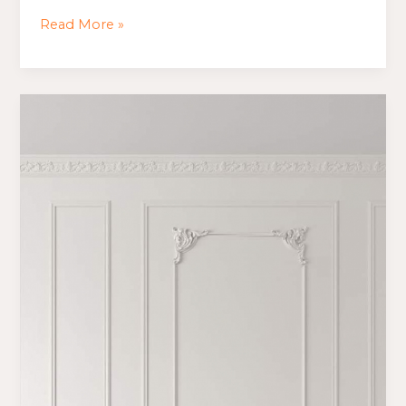
Moulding
Read More »
Kamar
Jasa
Wall
Moulding
Kamar
Di
Medan