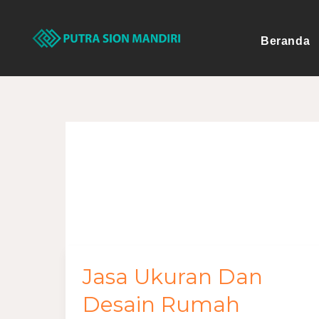
Lewati
ke
Beranda
konten
ukuran rumah 
Jasa Ukuran Dan
Jasa
Ukuran
Desain Rumah
Dan