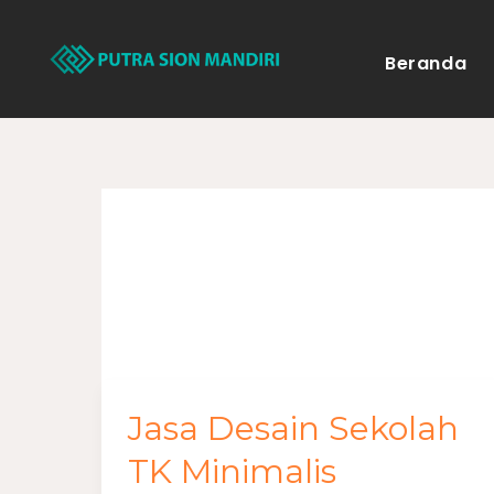
Lewati
ke
Beranda
konten
tk minimalis
Jasa Desain Sekolah
Jasa
Desain
TK Minimalis
Sekolah