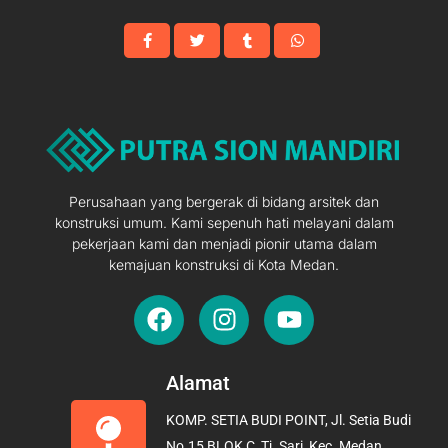
Perusahaan yang bergerak di bidang arsitek dan
konstruksi umum. Kami sepenuh hati melayani dalam
pekerjaan kami dan menjadi pionir utama dalam
kemajuan konstruksi di Kota Medan.
F
I
Y
a
n
o
c
s
u
e
t
t
Alamat
b
a
u
KOMP. SETIA BUDI POINT, Jl. Setia Budi
o
g
b
No.15 BLOK C, Tj. Sari, Kec. Medan