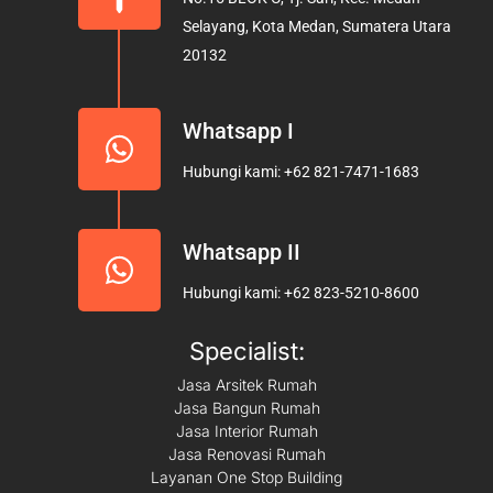
o
r
e
Selayang, Kota Medan, Sumatera Utara
k
a
20132
m
Whatsapp I
Hubungi kami: +62 821-7471-1683
Whatsapp II
Hubungi kami: +62 823-5210-8600
Specialist:
Jasa Arsitek Rumah
Jasa Bangun Rumah
Jasa Interior Rumah
Jasa Renovasi Rumah
Layanan One Stop Building