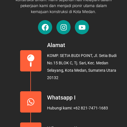
pekerjaan kami dan menjadi pionir utama dalam
kemajuan konstruksi di Kota Medan.
F
I
Y
a
n
o
c
s
u
e
t
t
Alamat
b
a
u
KOMP. SETIA BUDI POINT, Jl. Setia Budi
o
g
b
No.15 BLOK C, Tj. Sari, Kec. Medan
o
r
e
Selayang, Kota Medan, Sumatera Utara
k
a
20132
m
Whatsapp I
Hubungi kami: +62 821-7471-1683