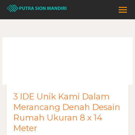
Lewati
ke
konten
strategis
3 IDE Unik Kami Dalam
3
IDE
Merancang Denah Desain
Unik
Rumah Ukuran 8 x 14
Kami
Meter
Dalam