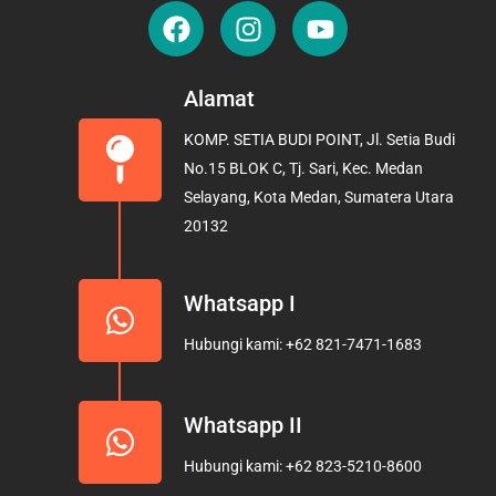
F
I
Y
a
n
o
c
s
u
e
t
t
Alamat
b
a
u
KOMP. SETIA BUDI POINT, Jl. Setia Budi
o
g
b
No.15 BLOK C, Tj. Sari, Kec. Medan
o
r
e
Selayang, Kota Medan, Sumatera Utara
k
a
20132
m
Whatsapp I
Hubungi kami: +62 821-7471-1683
Whatsapp II
Hubungi kami: +62 823-5210-8600