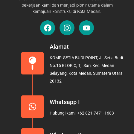
pekerjaan kami dan menjadi pionir utama dalam
kemajuan konstruksi di Kota Medan.
F
I
Y
a
n
o
c
s
u
e
t
t
Alamat
b
a
u
KOMP. SETIA BUDI POINT, Jl. Setia Budi
o
g
b
No.15 BLOK C, Tj. Sari, Kec. Medan
o
r
e
Selayang, Kota Medan, Sumatera Utara
k
a
20132
m
Whatsapp I
Hubungi kami: +62 821-7471-1683