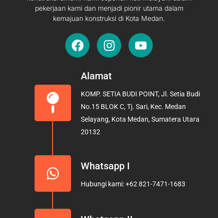
pekerjaan kami dan menjadi pionir utama dalam
kemajuan konstruksi di Kota Medan.
F
I
Y
a
n
o
c
s
u
e
t
t
Alamat
b
a
u
KOMP. SETIA BUDI POINT, Jl. Setia Budi
o
g
b
No.15 BLOK C, Tj. Sari, Kec. Medan
o
r
e
Selayang, Kota Medan, Sumatera Utara
k
a
20132
m
Whatsapp I
Hubungi kami: +62 821-7471-1683