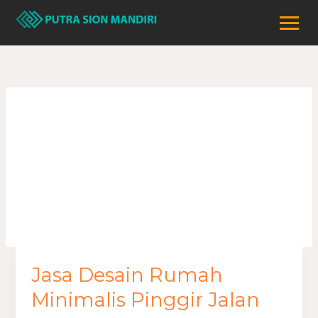
Lewati
ke
konten
rumah minimalis
pinggir jalan
Jasa Desain Rumah
Jasa
Desain
Minimalis Pinggir Jalan
Rumah