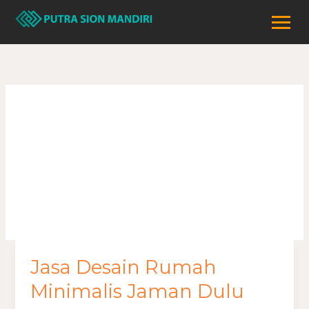
Lewati
ke
konten
rumah minimalis
jaman dulu
Jasa Desain Rumah
Jasa
Desain
Minimalis Jaman Dulu
Rumah