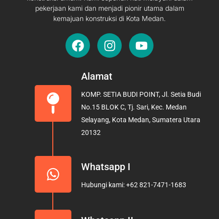
pekerjaan kami dan menjadi pionir utama dalam
kemajuan konstruksi di Kota Medan.
F
I
Y
a
n
o
c
s
u
e
t
t
Alamat
b
a
u
KOMP. SETIA BUDI POINT, Jl. Setia Budi
o
g
b
No.15 BLOK C, Tj. Sari, Kec. Medan
o
r
e
Selayang, Kota Medan, Sumatera Utara
k
a
20132
m
Whatsapp I
Hubungi kami: +62 821-7471-1683