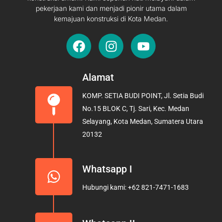
pekerjaan kami dan menjadi pionir utama dalam
kemajuan konstruksi di Kota Medan.
F
I
Y
a
n
o
c
s
u
e
t
t
Alamat
b
a
u
KOMP. SETIA BUDI POINT, Jl. Setia Budi
o
g
b
No.15 BLOK C, Tj. Sari, Kec. Medan
o
r
e
Selayang, Kota Medan, Sumatera Utara
k
a
20132
m
Whatsapp I
Hubungi kami: +62 821-7471-1683