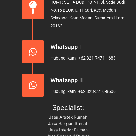
KOMP. SETIA BUDI POINT, Jl. Setia Budi
o
g
b
No.15 BLOK C, Tj. Sari, Kec. Medan
o
r
e
Selayang, Kota Medan, Sumatera Utara
k
a
20132
m
Whatsapp I
Hubungi kami: +62 821-7471-1683
Whatsapp II
Hubungi kami: +62 823-5210-8600
Specialist:
Jasa Arsitek Rumah
Jasa Bangun Rumah
Jasa Interior Rumah