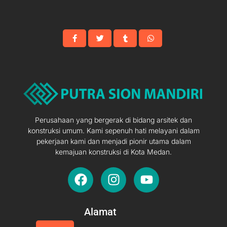
Perusahaan yang bergerak di bidang arsitek dan
konstruksi umum. Kami sepenuh hati melayani dalam
pekerjaan kami dan menjadi pionir utama dalam
kemajuan konstruksi di Kota Medan.
F
I
Y
a
n
o
c
s
u
e
t
t
Alamat
b
a
u