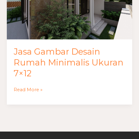
Minimalis
Ukuran
7×12
Jasa Gambar Desain
Rumah Minimalis Ukuran
7×12
Read More »