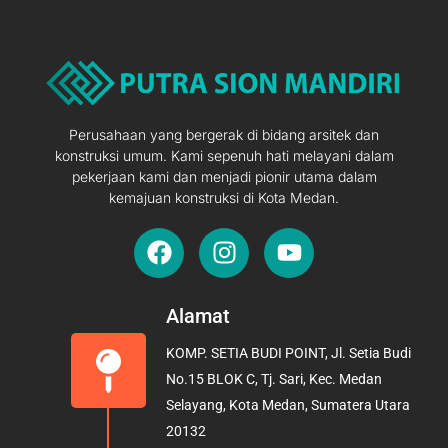
Perusahaan yang bergerak di bidang arsitek dan
konstruksi umum. Kami sepenuh hati melayani dalam
pekerjaan kami dan menjadi pionir utama dalam
kemajuan konstruksi di Kota Medan.
F
I
Y
a
n
o
c
s
u
e
t
t
Alamat
b
a
u
KOMP. SETIA BUDI POINT, Jl. Setia Budi
o
g
b
No.15 BLOK C, Tj. Sari, Kec. Medan
o
r
e
Selayang, Kota Medan, Sumatera Utara
k
a
20132
m