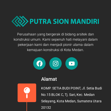
Perusahaan yang bergerak di bidang arsitek dan
konstruksi umum. Kami sepenuh hati melayani dalam
pekerjaan kami dan menjadi pionir utama dalam
kemajuan konstruksi di Kota Medan.
F
I
Y
a
n
o
c
s
u
e
t
t
Alamat
b
a
u
KOMP. SETIA BUDI POINT, Jl. Setia Budi
o
g
b
No.15 BLOK C, Tj. Sari, Kec. Medan
o
r
e
Selayang, Kota Medan, Sumatera Utara
k
a
20132
m