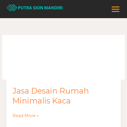
Lewati
ke
konten
rumah kaca
Jasa Desain Rumah
Jasa
Desain
Minimalis Kaca
Rumah
Minimalis
Read More »
Kaca