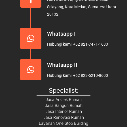
o
r
e
Selayang, Kota Medan, Sumatera Utara
k
a
20132
m
Whatsapp I
Hubungi kami: +62 821-7471-1683
Whatsapp II
Hubungi kami: +62 823-5210-8600
Specialist:
Jasa Arsitek Rumah
Jasa Bangun Rumah
Jasa Interior Rumah
Jasa Renovasi Rumah
Layanan One Stop Building