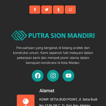
Perusahaan yang bergerak di bidang arsitek dan
konstruksi umum. Kami sepenuh hati melayani dalam
pekerjaan kami dan menjadi pionir utama dalam
kemajuan konstruksi di Kota Medan.
F
I
Y
a
n
o
c
s
u
e
t
t
Alamat
b
a
u
KOMP. SETIA BUDI POINT, Jl. Setia Budi
o
g
b
No.15 BLOK C, Tj. Sari, Kec. Medan