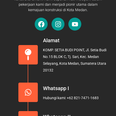
pekerjaan kami dan menjadi pionir utama dalam
kemajuan konstruksi di Kota Medan.
F
I
Y
a
n
o
c
s
u
e
t
t
Alamat
b
a
u
KOMP. SETIA BUDI POINT, Jl. Setia Budi
o
g
b
No.15 BLOK C, Tj. Sari, Kec. Medan
o
r
e
Selayang, Kota Medan, Sumatera Utara
k
a
20132
m
Whatsapp I
Hubungi kami: +62 821-7471-1683