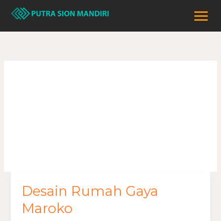
Lewati
ke
konten
rumah gaya
maroko
Desain Rumah Gaya
Desain
Rumah
Maroko
Gaya