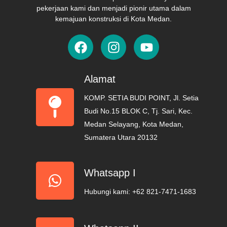
pekerjaan kami dan menjadi pionir utama dalam
kemajuan konstruksi di Kota Medan.
F
I
Y
a
n
o
c
s
u
e
t
t
Alamat
b
a
u
KOMP. SETIA BUDI POINT, Jl. Setia
o
g
b
Budi No.15 BLOK C, Tj. Sari, Kec.
o
r
e
Medan Selayang, Kota Medan,
k
a
Sumatera Utara 20132
m
Whatsapp I
Hubungi kami: +62 821-7471-1683