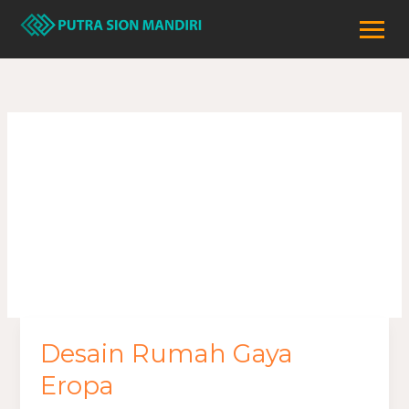
Lewati
ke
konten
Rumah gaya
eropa
Desain Rumah Gaya
Desain
Rumah
Eropa
Gaya