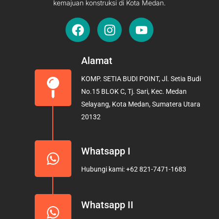
kemajuan konstruksi di Kota Medan.
F
I
Y
a
n
o
c
s
u
e
t
t
Alamat
b
a
u
KOMP. SETIA BUDI POINT, Jl. Setia Budi
o
g
b
No.15 BLOK C, Tj. Sari, Kec. Medan
o
r
e
Selayang, Kota Medan, Sumatera Utara
k
a
20132
m
Whatsapp I
Hubungi kami: +62 821-7471-1683
Whatsapp II