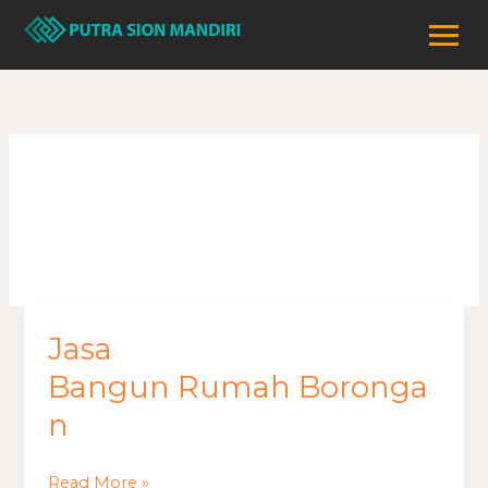
Lewati
ke
konten
rumah borongan
Jasa
Jasa
Bangun Rumah Borongan
Bangun Rumah Boronga
n
Read More »