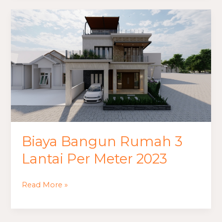
Biaya
Bangun
Rumah
3
Lantai
Per
Meter
2023
Biaya Bangun Rumah 3
Lantai Per Meter 2023
Read More »