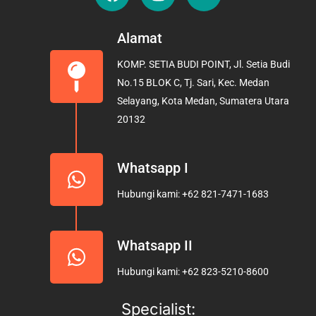
a
n
o
c
s
u
e
t
t
Alamat
b
a
u
KOMP. SETIA BUDI POINT, Jl. Setia Budi
o
g
b
No.15 BLOK C, Tj. Sari, Kec. Medan
o
r
e
Selayang, Kota Medan, Sumatera Utara
k
a
20132
m
Whatsapp I
Hubungi kami: +62 821-7471-1683
Whatsapp II
Hubungi kami: +62 823-5210-8600
Specialist: