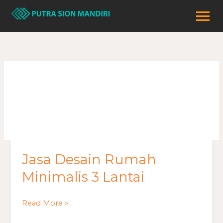
Lewati
ke
konten
rumah 3 lantai
Jasa Desain Rumah
Jasa
Desain
Minimalis 3 Lantai
Rumah
Minimalis
Read More »
3