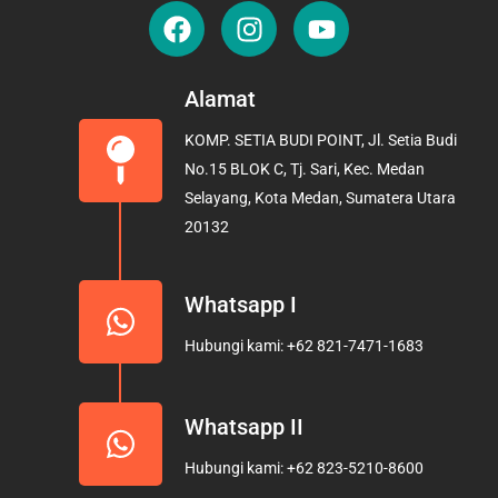
F
I
Y
a
n
o
c
s
u
e
t
t
Alamat
b
a
u
KOMP. SETIA BUDI POINT, Jl. Setia Budi
o
g
b
No.15 BLOK C, Tj. Sari, Kec. Medan
o
r
e
Selayang, Kota Medan, Sumatera Utara
k
a
20132
m
Whatsapp I
Hubungi kami: +62 821-7471-1683
Whatsapp II
Hubungi kami: +62 823-5210-8600