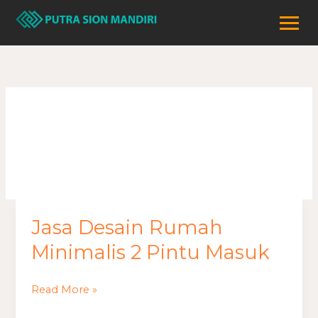
Lewati
ke
konten
rumah 2 pintu
Jasa Desain Rumah
Jasa
Desain
Minimalis 2 Pintu Masuk
Rumah
Minimalis
Read More »
2